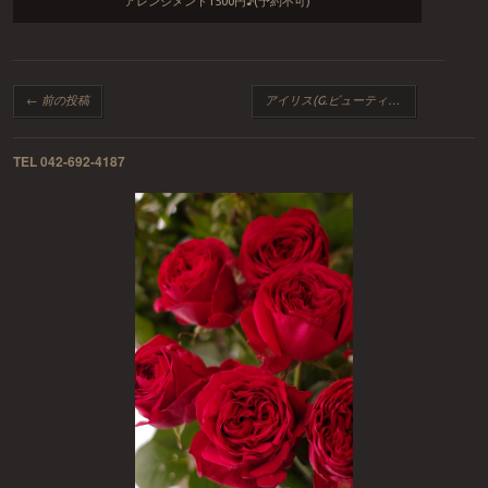
アレンジメント1500円♪(予約不可)
投稿ナビゲーション
←
前の投稿
アイリス(G.ビューティー)
→
TEL 042-692-4187