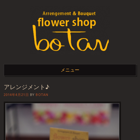
FLOWER SHOP BOTAN
flower shop botan上質でお洒落なお花
メニュー
アレンジメント♪
コンテンツへスキップ
2014年4月21日
BY
BOTAN