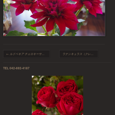
投稿ナビゲーション
←
ルドベキア チェロキーサンセット
ラナンキュラス（クレルモン）
→
TEL 042-692-4187