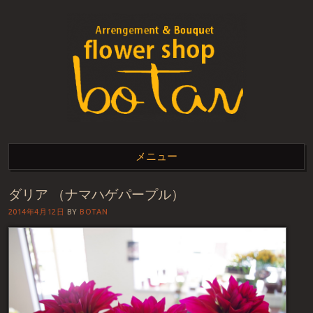
FLOWER SHOP BOTAN
flower shop botan上質でお洒落なお花
メニュー
ダリア （ナマハゲパープル）
コンテンツへスキップ
2014年4月12日
BY
BOTAN